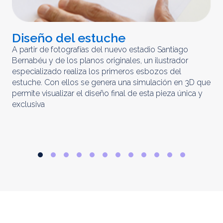
Diseño del estuche
C
m
A partir de fotografías del nuevo estadio Santiago
Bernabéu y de los planos originales, un ilustrador
El 
especializado realiza los primeros esbozos del
iny
estuche. Con ellos se genera una simulación en 3D que
obt
permite visualizar el diseño final de esta pieza única y
ela
exclusiva
par
rep