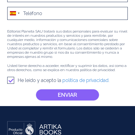
Editorial Planeta SAU tratará sus datos personales para evaluar su nivel
de interés en nuestros productos y servicios y para remitirle, por
cualquier medio, información y comunicaciones comerciales sobre
nuestros productos y servicios, en base al consentimiento prestado por
Usted al completar y remitir el formulario. Los datos sólo se cederán a
empresas de nuestro grupo si nos da su consentimiento y nunca a
empresas ajenas al mismo.
Usted tiene derecho a acceder, rectificar y suprimir los datos, así como a
otros derechos, como se explica en nuestra política de privacidad.
He leído y acepto la
política de privacidad.
ENVIAR