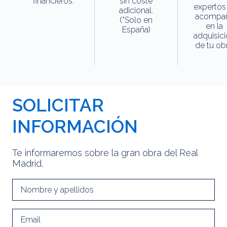
financieros.
sin coste
expertos
adicional.
acompa
(*Solo en
en la
España)
adquisic
de tu obr
SOLICITAR
INFORMACIÓN
Te informaremos sobre la gran obra del Real
Madrid.