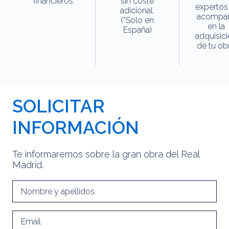
financieros.
sin coste
expertos
adicional.
acompa
(*Solo en
en la
España)
adquisic
de tu obr
SOLICITAR
INFORMACIÓN
Te informaremos sobre la gran obra del Real
Madrid.