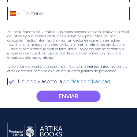
Editorial Planeta SAU tratará sus datos personales para evaluar su nivel
de interés en nuestros productos y servicios y para remitirle, por
cualquier medio, información y comunicaciones comerciales sobre
nuestros productos y servicios, en base al consentimiento prestado por
Usted al completar y remitir el formulario. Los datos sólo se cederán a
empresas de nuestro grupo si nos da su consentimiento y nunca a
empresas ajenas al mismo.
Usted tiene derecho a acceder, rectificar y suprimir los datos, así como a
otros derechos, como se explica en nuestra política de privacidad.
He leído y acepto la
política de privacidad.
ENVIAR