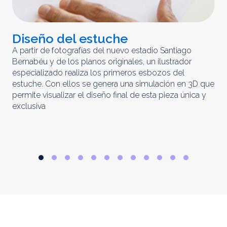
Diseño del estuche
C
m
A partir de fotografías del nuevo estadio Santiago
Bernabéu y de los planos originales, un ilustrador
El 
especializado realiza los primeros esbozos del
iny
estuche. Con ellos se genera una simulación en 3D que
obt
permite visualizar el diseño final de esta pieza única y
ela
exclusiva
par
rep