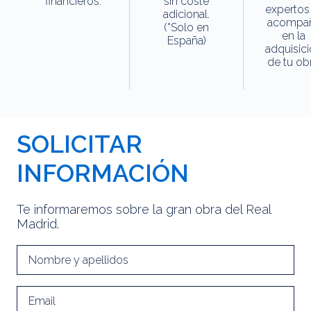
financieros.
sin coste
expertos
adicional.
acompa
(*Solo en
en la
España)
adquisic
de tu obr
SOLICITAR
INFORMACIÓN
Te informaremos sobre la gran obra del Real
Madrid.