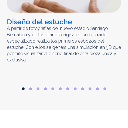
Diseño del estuche
C
m
A partir de fotografías del nuevo estadio Santiago
Bernabéu y de los planos originales, un ilustrador
El 
especializado realiza los primeros esbozos del
iny
estuche. Con ellos se genera una simulación en 3D que
obt
permite visualizar el diseño final de esta pieza única y
ela
exclusiva
par
rep