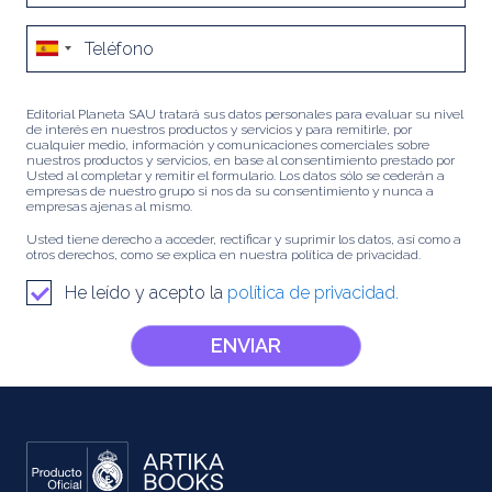
Editorial Planeta SAU tratará sus datos personales para evaluar su nivel
de interés en nuestros productos y servicios y para remitirle, por
cualquier medio, información y comunicaciones comerciales sobre
nuestros productos y servicios, en base al consentimiento prestado por
Usted al completar y remitir el formulario. Los datos sólo se cederán a
empresas de nuestro grupo si nos da su consentimiento y nunca a
empresas ajenas al mismo.
Usted tiene derecho a acceder, rectificar y suprimir los datos, así como a
otros derechos, como se explica en nuestra política de privacidad.
He leído y acepto la
política de privacidad.
ENVIAR