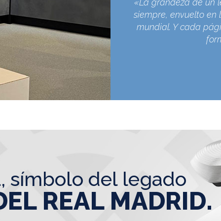
«La grandeza de un l
siempre, envuelto en l
mundial. Y cada pági
for
l, símbolo del legado
DEL REAL MADRID.