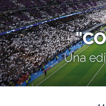
"C
Una edi