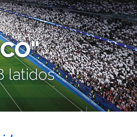
CO"
 latidos