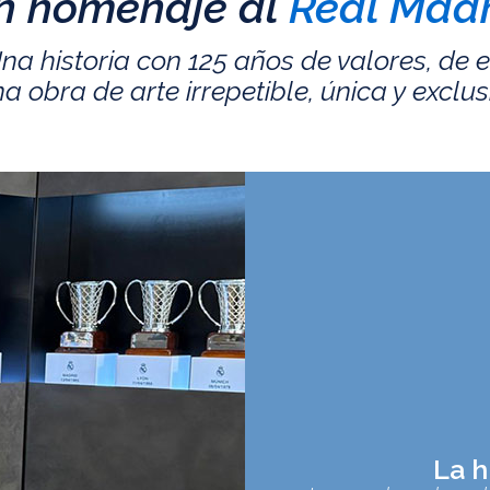
n homenaje al
Real Madr
na historia con 125 años de valores, de 
a obra de arte irrepetible, única y exclus
La h