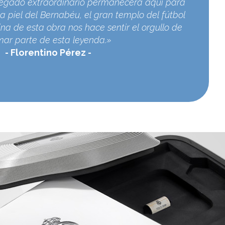
egado extraordinario permanecerá aquí para
a piel del Bernabéu, el gran templo del fútbol
na de esta obra nos hace sentir el orgullo de
mar parte de esta leyenda.»
Florentino Pérez