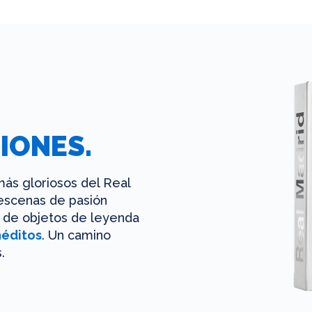
IONES.
ás gloriosos del Real
 escenas de pasión
es de objetos de leyenda
néditos
. Un camino
.