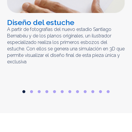
Diseño del estuche
C
m
A partir de fotografías del nuevo estadio Santiago
Bernabéu y de los planos originales, un ilustrador
El 
especializado realiza los primeros esbozos del
iny
estuche. Con ellos se genera una simulación en 3D que
obt
permite visualizar el diseño final de esta pieza única y
ela
exclusiva
par
rep