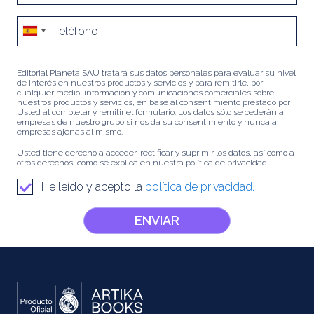
Editorial Planeta SAU tratará sus datos personales para evaluar su nivel
de interés en nuestros productos y servicios y para remitirle, por
cualquier medio, información y comunicaciones comerciales sobre
nuestros productos y servicios, en base al consentimiento prestado por
Usted al completar y remitir el formulario. Los datos sólo se cederán a
empresas de nuestro grupo si nos da su consentimiento y nunca a
empresas ajenas al mismo.
Usted tiene derecho a acceder, rectificar y suprimir los datos, así como a
otros derechos, como se explica en nuestra política de privacidad.
He leído y acepto la
política de privacidad.
ENVIAR