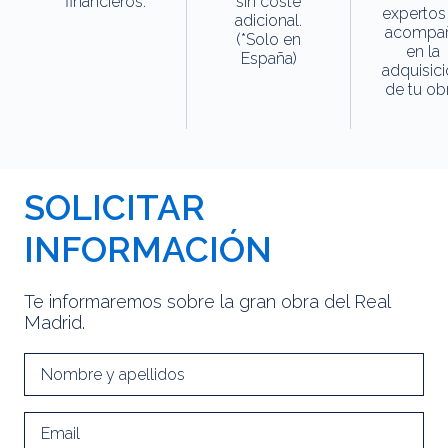
financieros.
sin coste
expertos
adicional.
acompa
(*Solo en
en la
España)
adquisic
de tu obr
SOLICITAR
INFORMACIÓN
Te informaremos sobre la gran obra del Real
Madrid.