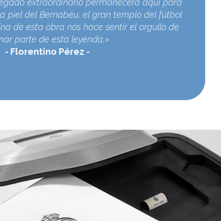
egado extraordinario permanecerá aquí para
a piel del Bernabéu, el gran templo del fútbol
na de esta obra nos hace sentir el orgullo de
mar parte de esta leyenda.»
Florentino Pérez