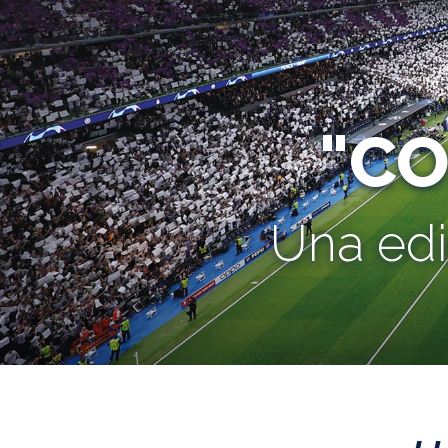
"C
Una edi