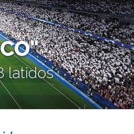
CO"
 latidos