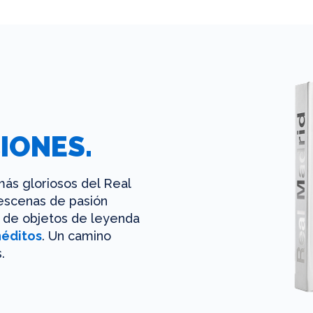
IONES.
ás gloriosos del Real
 escenas de pasión
es de objetos de leyenda
néditos
. Un camino
.