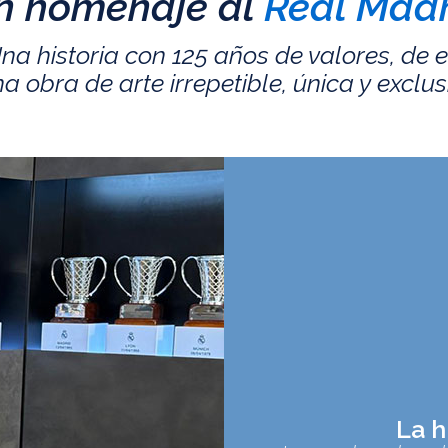
n homenaje al
Real Madr
na historia con 125 años de valores, de 
a obra de arte irrepetible, única y exclus
La h