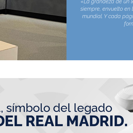
«La grandeza de un l
siempre, envuelto en l
mundial. Y cada pági
for
l, símbolo del legado
DEL REAL MADRID.