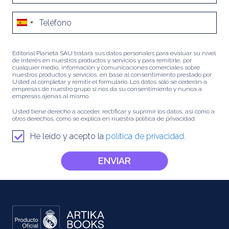
Editorial Planeta SAU tratará sus datos personales para evaluar su nivel
de interés en nuestros productos y servicios y para remitirle, por
cualquier medio, información y comunicaciones comerciales sobre
nuestros productos y servicios, en base al consentimiento prestado por
Usted al completar y remitir el formulario. Los datos sólo se cederán a
empresas de nuestro grupo si nos da su consentimiento y nunca a
empresas ajenas al mismo.
Usted tiene derecho a acceder, rectificar y suprimir los datos, así como a
otros derechos, como se explica en nuestra política de privacidad.
He leído y acepto la
política de privacidad.
ENVIAR