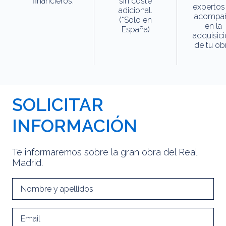
financieros.
sin coste
expertos
adicional.
acompa
(*Solo en
en la
España)
adquisic
de tu obr
SOLICITAR
INFORMACIÓN
Te informaremos sobre la gran obra del Real
Madrid.