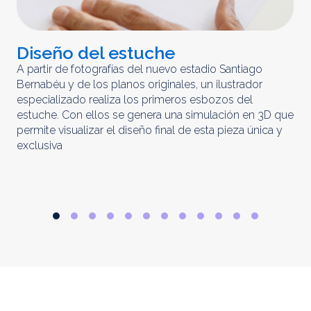
Diseño del estuche
C
m
A partir de fotografías del nuevo estadio Santiago
Bernabéu y de los planos originales, un ilustrador
El 
especializado realiza los primeros esbozos del
iny
estuche. Con ellos se genera una simulación en 3D que
obt
permite visualizar el diseño final de esta pieza única y
ela
exclusiva
par
rep