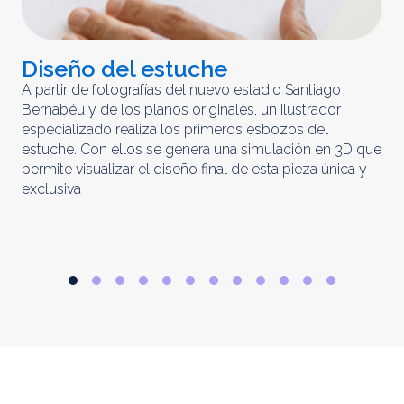
Diseño del estuche
C
m
A partir de fotografías del nuevo estadio Santiago
Bernabéu y de los planos originales, un ilustrador
El 
especializado realiza los primeros esbozos del
iny
estuche. Con ellos se genera una simulación en 3D que
obt
permite visualizar el diseño final de esta pieza única y
ela
exclusiva
par
rep