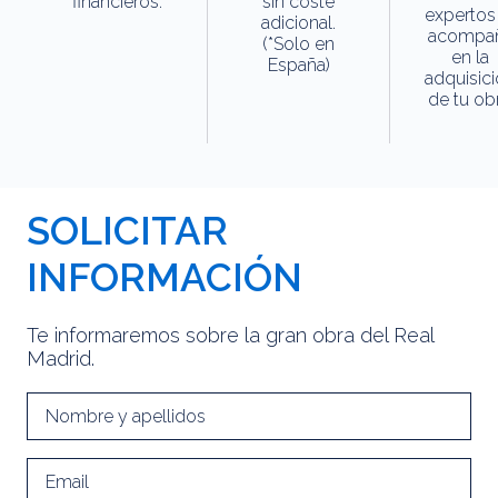
financieros.
sin coste
expertos
adicional.
acompa
(*Solo en
en la
España)
adquisic
de tu obr
SOLICITAR
INFORMACIÓN
Te informaremos sobre la gran obra del Real
Madrid.