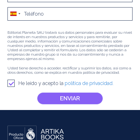
Editorial Planeta SAU tratará sus datos personales para evaluar su nivel
de interés en nuestros productos y servicios y para remitirle, por
cualquier medio, información y comunicaciones comerciales sobre
nuestros productos y servicios, en base al consentimiento prestado por
Usted al completar y remitir el formulario. Los datos sólo se cederán a
empresas de nuestro grupo si nos da su consentimiento y nunca a
empresas ajenas al mismo.
Usted tiene derecho a acceder, rectificar y suprimir los datos, así como a
otros derechos, como se explica en nuestra política de privacidad.
He leído y acepto la
política de privacidad.
ENVIAR