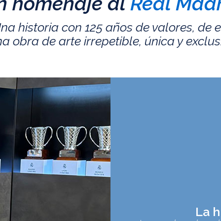
n homenaje al
Real Madr
na historia con 125 años de valores, de 
a obra de arte irrepetible, única y exclus
La h