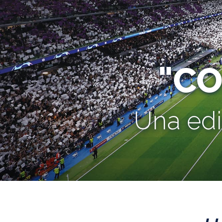
"C
Una edi