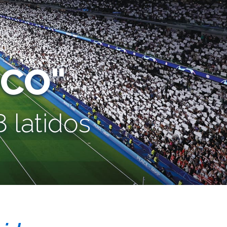
CO"
 latidos