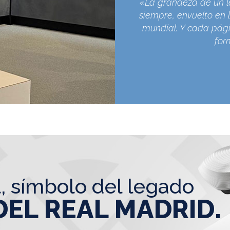
«La grandeza de un l
siempre, envuelto en l
mundial. Y cada pági
for
l, símbolo del legado
DEL REAL MADRID.