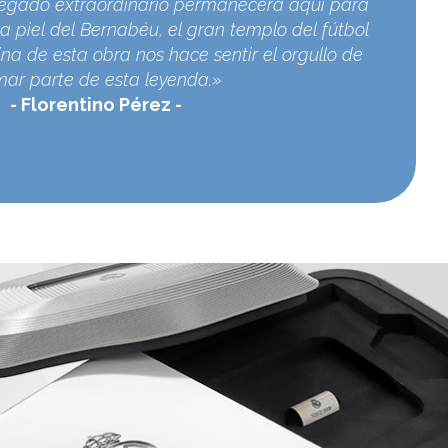
egado extraordinario permanecerá aquí para
a piel del Bernabéu, el gran templo del fútbol
na de esta obra nos hace sentir el orgullo de
mar parte de esta leyenda.»
Florentino Pérez