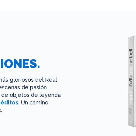
IONES.
ás gloriosos del Real
 escenas de pasión
es de objetos de leyenda
néditos
. Un camino
.