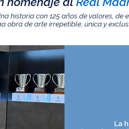
n homenaje al
Real Madr
na historia con 125 años de valores, de 
a obra de arte irrepetible, única y exclus
La h