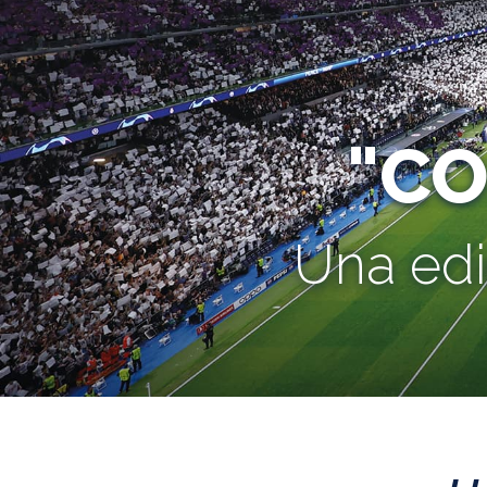
"C
Una edi