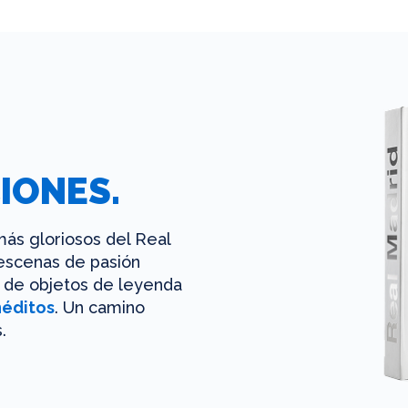
IONES.
ás gloriosos del Real
 escenas de pasión
es de objetos de leyenda
néditos
. Un camino
.