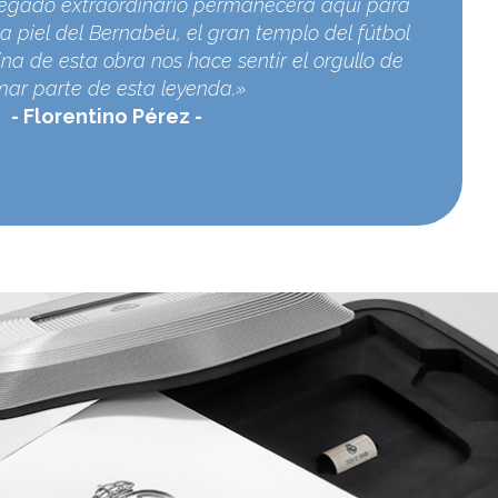
egado extraordinario permanecerá aquí para
a piel del Bernabéu, el gran templo del fútbol
na de esta obra nos hace sentir el orgullo de
mar parte de esta leyenda.»
Florentino Pérez