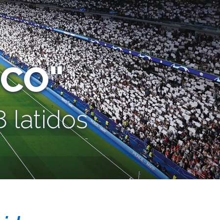
CO"
 latidos