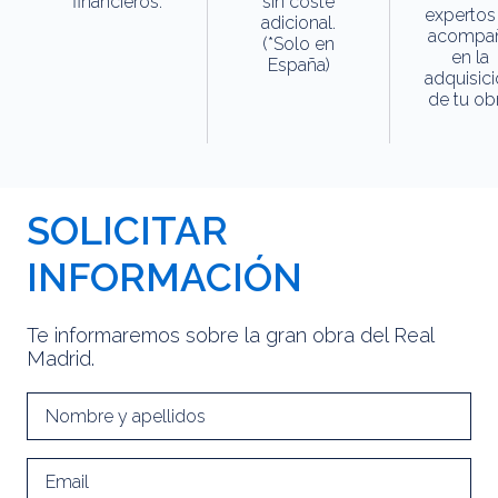
financieros.
sin coste
expertos
adicional.
acompa
(*Solo en
en la
España)
adquisic
de tu obr
SOLICITAR
INFORMACIÓN
Te informaremos sobre la gran obra del Real
Madrid.