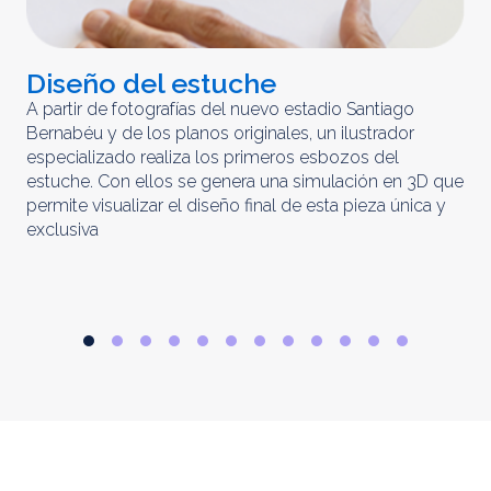
Diseño del estuche
C
m
A partir de fotografías del nuevo estadio Santiago
Bernabéu y de los planos originales, un ilustrador
El 
especializado realiza los primeros esbozos del
iny
estuche. Con ellos se genera una simulación en 3D que
obt
permite visualizar el diseño final de esta pieza única y
ela
exclusiva
par
rep