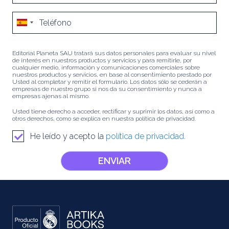
Editorial Planeta SAU tratará sus datos personales para evaluar su nivel
de interés en nuestros productos y servicios y para remitirle, por
cualquier medio, información y comunicaciones comerciales sobre
nuestros productos y servicios, en base al consentimiento prestado por
Usted al completar y remitir el formulario. Los datos sólo se cederán a
empresas de nuestro grupo si nos da su consentimiento y nunca a
empresas ajenas al mismo.
Usted tiene derecho a acceder, rectificar y suprimir los datos, así como a
otros derechos, como se explica en nuestra política de privacidad.
He leído y acepto la
política de privacidad.
ENVIAR